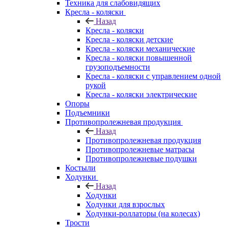
Техника для слабовидящих
Кресла - коляски
Назад
Кресла - коляски
Кресла - коляски детские
Кресла - коляски механические
Кресла - коляски повышенной
грузоподъемности
Кресла - коляски с управлением одной
рукой
Кресла - коляски электрические
Опоры
Подъемники
Противопролежневая продукция
Назад
Противопролежневая продукция
Противопролежневые матрасы
Противопролежневые подушки
Костыли
Ходунки
Назад
Ходунки
Ходунки для взрослых
Ходунки-роллаторы (на колесах)
Трости