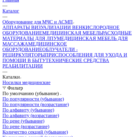
—
Каталог
—
Оборудование для МЧС и АСМП
АППАРАТЫ ВИЗУАЛИЗАЦИИ ВЕН
КИСЛОРОДНОЕ
ОБОРУДОВАНИЕ
МЕДИЦИНСКАЯ МЕБЕЛЬ
РАСХОДНЫЕ
МАТЕРИАЛЫ ДЛЯ ЛПУ
МЕДИЦИНСКАЯ МЕБЕЛЬ ДЛЯ
МАССАЖА
МЕДИЦИНСКОЕ
ОБОРУДОВАНИЕ
ОБЛУЧАТЕЛИ -
РЕЦИРКУЛЯТОРЫ
ПРИСПОСОБЛЕНИЯ ДЛЯ УХОДА И
ПОМОЩИ В БЫТУ
ТЕХНИЧЕСКИЕ СРЕДСТВА
РЕАБИЛИТАЦИИ
—
Каталки
Носилки медицинские
Фильтр
По умолчанию (убывание)
По популярности (убывание)
По популярности (возрастание)
По алфавиту (убывание)
По алфавиту (возрастание)
По цене (убывание)
По цене (возрастание)
Количество секций (убывание)