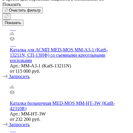
Показать
Очистить фильтр
Показать
Каталка для АСМП MED-MOS ММ-А3-1 (KatS-
13211N, СП-13НФ) со съемными кресельными
носилками
Арт.: ММ-А3-1 (KatS-13211N)
от
115 000 руб.
Запросить
Каталка больничная MED-MOS ММ-НТ-3W (KatB-
42310R)
Арт.: ММ-НТ-3W
от
232 200 руб.
Запросить