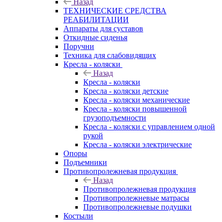
Назад
ТЕХНИЧЕСКИЕ СРЕДСТВА
РЕАБИЛИТАЦИИ
Аппараты для суставов
Откидные сиденья
Поручни
Техника для слабовидящих
Кресла - коляски
Назад
Кресла - коляски
Кресла - коляски детские
Кресла - коляски механические
Кресла - коляски повышенной
грузоподъемности
Кресла - коляски с управлением одной
рукой
Кресла - коляски электрические
Опоры
Подъемники
Противопролежневая продукция
Назад
Противопролежневая продукция
Противопролежневые матрасы
Противопролежневые подушки
Костыли