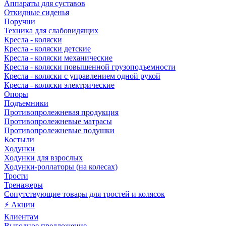
Аппараты для суставов
Откидные сиденья
Поручни
Техника для слабовидящих
Кресла - коляски
Кресла - коляски детские
Кресла - коляски механические
Кресла - коляски повышенной грузоподъемности
Кресла - коляски с управлением одной рукой
Кресла - коляски электрические
Опоры
Подъемники
Противопролежневая продукция
Противопролежневые матрасы
Противопролежневые подушки
Костыли
Ходунки
Ходунки для взрослых
Ходунки-роллаторы (на колесах)
Трости
Тренажеры
Сопутствующие товары для тростей и колясок
⚡ Акции
Клиентам
Выгодное предложение