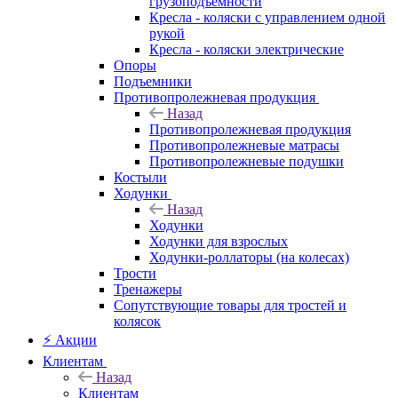
грузоподъемности
Кресла - коляски с управлением одной
рукой
Кресла - коляски электрические
Опоры
Подъемники
Противопролежневая продукция
Назад
Противопролежневая продукция
Противопролежневые матрасы
Противопролежневые подушки
Костыли
Ходунки
Назад
Ходунки
Ходунки для взрослых
Ходунки-роллаторы (на колесах)
Трости
Тренажеры
Сопутствующие товары для тростей и
колясок
⚡ Акции
Клиентам
Назад
Клиентам