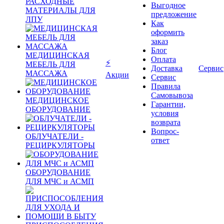
РАСХОДНЫЕ
Выгодное
МАТЕРИАЛЫ ДЛЯ
предложение
ЛПУ
Как
оформить
заказ
Блог
МЕДИЦИНСКАЯ
Оплата
⚡
МЕБЕЛЬ ДЛЯ
Доставка
Сервис
МАССАЖА
Акции
Сервис
Правила
Самовывоза
МЕДИЦИНСКОЕ
Гарантии,
ОБОРУДОВАНИЕ
условия
возврата
Вопрос-
ОБЛУЧАТЕЛИ -
ответ
РЕЦИРКУЛЯТОРЫ
ОБОРУДОВАНИЕ
ДЛЯ МЧС и АСМП