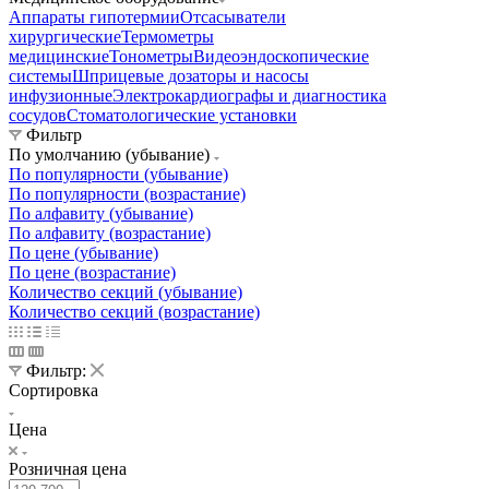
Аппараты гипотермии
Отсасыватели
хирургические
Термометры
медицинские
Тонометры
Видеоэндоскопические
системы
Шприцевые дозаторы и насосы
инфузионные
Электрокардиографы и диагностика
сосудов
Стоматологические установки
Фильтр
По умолчанию (убывание)
По популярности (убывание)
По популярности (возрастание)
По алфавиту (убывание)
По алфавиту (возрастание)
По цене (убывание)
По цене (возрастание)
Количество секций (убывание)
Количество секций (возрастание)
Фильтр:
Сортировка
Цена
Розничная цена