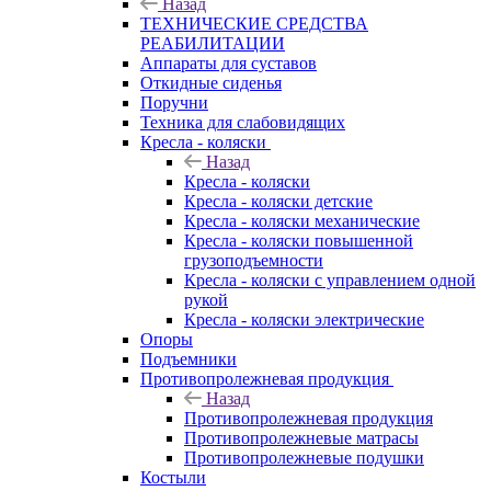
Назад
ТЕХНИЧЕСКИЕ СРЕДСТВА
РЕАБИЛИТАЦИИ
Аппараты для суставов
Откидные сиденья
Поручни
Техника для слабовидящих
Кресла - коляски
Назад
Кресла - коляски
Кресла - коляски детские
Кресла - коляски механические
Кресла - коляски повышенной
грузоподъемности
Кресла - коляски с управлением одной
рукой
Кресла - коляски электрические
Опоры
Подъемники
Противопролежневая продукция
Назад
Противопролежневая продукция
Противопролежневые матрасы
Противопролежневые подушки
Костыли