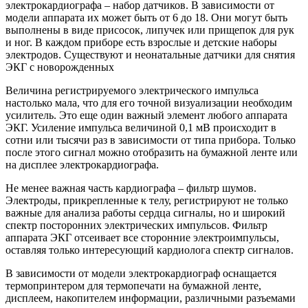
электрокардиографа – набор датчиков. В зависимости от
модели аппарата их может быть от 6 до 18. Они могут быть
выполнены в виде присосок, липучек или прищепок для рук
и ног. В каждом приборе есть взрослые и детские наборы
электродов. Существуют и неонатальные датчики для снятия
ЭКГ с новорожденных
Величина регистрируемого электрического импульса
настолько мала, что для его точной визуализации необходим
усилитель. Это еще один важный элемент любого аппарата
ЭКГ. Усиление импульса величиной 0,1 мВ происходит в
сотни или тысячи раз в зависимости от типа прибора. Только
после этого сигнал можно отобразить на бумажной ленте или
на дисплее электрокардиографа.
Не менее важная часть кардиографа – фильтр шумов.
Электроды, прикрепленные к телу, регистрируют не только
важные для анализа работы сердца сигналы, но и широкий
спектр посторонних электрических импульсов. Фильтр
аппарата ЭКГ отсеивает все сторонние электроимпульсы,
оставляя только интересующий кардиолога спектр сигналов.
В зависимости от модели электрокардиограф оснащается
термопринтером для термопечати на бумажной ленте,
дисплеем, накопителем информации, различными разъемами