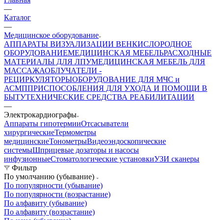
—
Каталог
—
Медицинское оборудование
АППАРАТЫ ВИЗУАЛИЗАЦИИ ВЕН
КИСЛОРОДНОЕ
ОБОРУДОВАНИЕ
МЕДИЦИНСКАЯ МЕБЕЛЬ
РАСХОДНЫЕ
МАТЕРИАЛЫ ДЛЯ ЛПУ
МЕДИЦИНСКАЯ МЕБЕЛЬ ДЛЯ
МАССАЖА
ОБЛУЧАТЕЛИ -
РЕЦИРКУЛЯТОРЫ
ОБОРУДОВАНИЕ ДЛЯ МЧС и
АСМП
ПРИСПОСОБЛЕНИЯ ДЛЯ УХОДА И ПОМОЩИ В
БЫТУ
ТЕХНИЧЕСКИЕ СРЕДСТВА РЕАБИЛИТАЦИИ
—
Электрокардиографы
Аппараты гипотермии
Отсасыватели
хирургические
Термометры
медицинские
Тонометры
Видеоэндоскопические
системы
Шприцевые дозаторы и насосы
инфузионные
Стоматологические установки
УЗИ сканеры
Фильтр
По умолчанию (убывание)
По популярности (убывание)
По популярности (возрастание)
По алфавиту (убывание)
По алфавиту (возрастание)