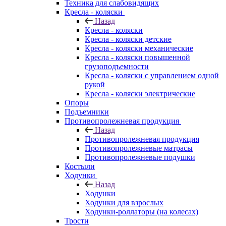
Техника для слабовидящих
Кресла - коляски
Назад
Кресла - коляски
Кресла - коляски детские
Кресла - коляски механические
Кресла - коляски повышенной
грузоподъемности
Кресла - коляски с управлением одной
рукой
Кресла - коляски электрические
Опоры
Подъемники
Противопролежневая продукция
Назад
Противопролежневая продукция
Противопролежневые матрасы
Противопролежневые подушки
Костыли
Ходунки
Назад
Ходунки
Ходунки для взрослых
Ходунки-роллаторы (на колесах)
Трости