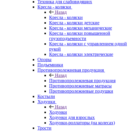
Техника для слабовидящих
Кресла - коляски
Назад
Кресла - коляски
Кресла - коляски детские
Кресла - коляски механические
Кресла - коляски повышенной
грузоподъемности
Кресла - коляски с управлением одной
рукой
Кресла - коляски электрические
Опоры
Подъемники
Противопролежневая продукция
Назад
Противопролежневая продукция
Противопролежневые матрасы
Противопролежневые подушки
Костыли
Ходунки
Назад
Ходунки
Ходунки для взрослых
Ходунки-роллаторы (на колесах)
Трости