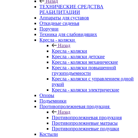
Назад
ТЕХНИЧЕСКИЕ СРЕДСТВА
РЕАБИЛИТАЦИИ
Аппараты для суставов
Откидные сиденья
Поручни
Техника для слабовидящих
Кресла - коляски
Назад
Кресла - коляски
Кресла - коляски детские
Кресла - коляски механические
Кресла - коляски повышенной
грузоподъемности
Кресла - коляски с управлением одной
рукой
Кресла - коляски электрические
Опоры
Подъемники
Противопролежневая продукция
Назад
Противопролежневая продукция
Противопролежневые матрасы
Противопролежневые подушки
Костыли