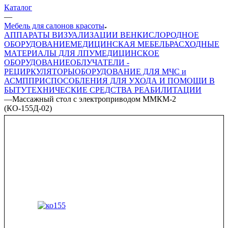
Каталог
—
Мебель для салонов красоты
АППАРАТЫ ВИЗУАЛИЗАЦИИ ВЕН
КИСЛОРОДНОЕ
ОБОРУДОВАНИЕ
МЕДИЦИНСКАЯ МЕБЕЛЬ
РАСХОДНЫЕ
МАТЕРИАЛЫ ДЛЯ ЛПУ
МЕДИЦИНСКОЕ
ОБОРУДОВАНИЕ
ОБЛУЧАТЕЛИ -
РЕЦИРКУЛЯТОРЫ
ОБОРУДОВАНИЕ ДЛЯ МЧС и
АСМП
ПРИСПОСОБЛЕНИЯ ДЛЯ УХОДА И ПОМОЩИ В
БЫТУ
ТЕХНИЧЕСКИЕ СРЕДСТВА РЕАБИЛИТАЦИИ
—
Массажный стол с электроприводом ММКМ-2
(КО-155Д-02)