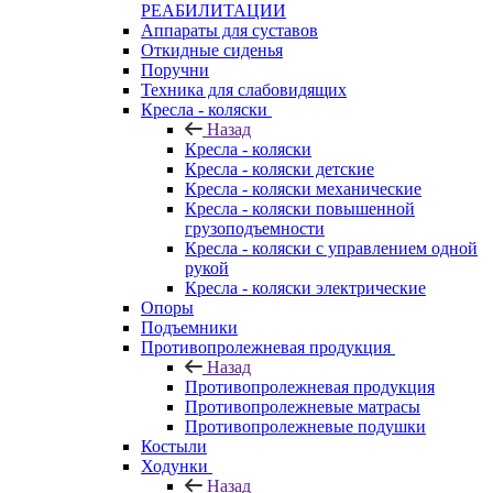
РЕАБИЛИТАЦИИ
Аппараты для суставов
Откидные сиденья
Поручни
Техника для слабовидящих
Кресла - коляски
Назад
Кресла - коляски
Кресла - коляски детские
Кресла - коляски механические
Кресла - коляски повышенной
грузоподъемности
Кресла - коляски с управлением одной
рукой
Кресла - коляски электрические
Опоры
Подъемники
Противопролежневая продукция
Назад
Противопролежневая продукция
Противопролежневые матрасы
Противопролежневые подушки
Костыли
Ходунки
Назад